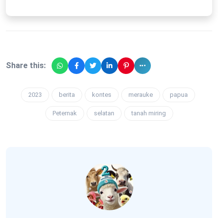
Share this:
2023
berita
kontes
merauke
papua
Peternak
selatan
tanah miring