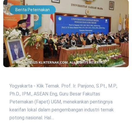
Berita Peternakan
Yogyakarta - Klik Ternak. Prof. Ir. Panjono, S.Pt., M.P.,
Ph.D., IPM., ASEAN Eng, Guru Besar Fakultas
Peternakan (Fapet) UGM, menekankan pentingnya
kearifan lokal dalam pengembangan industri ternak
potong nasional. Hal…