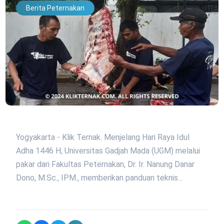
Berita Peternakan
Yogyakarta - Klik Ternak. Menjelang Hari Raya Idul
Adha 1446 H, Universitas Gadjah Mada (UGM) melalui
pakar dari Fakultas Peternakan, Dr. Ir. Nanung Danar
Dono, M.Sc., IPM., memberikan panduan teknis…