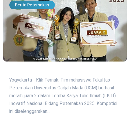
Berita Peternakan
Yogyakarta - Klik Ternak. Tim mahasiswa Fakultas
Peternakan Universitas Gadjah Mada (UGM) berhasil
meraih juara 2 dalam Lomba Karya Tulis Ilmiah (LKTI)
Inovatif Nasional Bidang Peternakan 2025. Kompetisi
ini diselenggarakan…