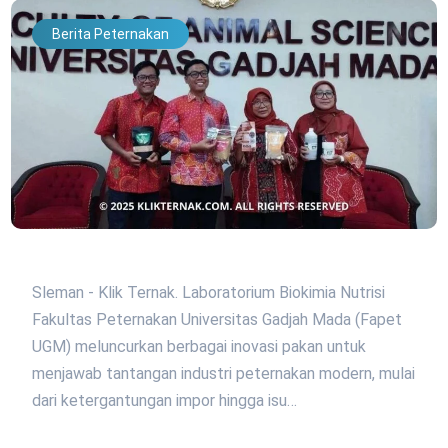
Berita Peternakan
Sleman - Klik Ternak. Laboratorium Biokimia Nutrisi
Fakultas Peternakan Universitas Gadjah Mada (Fapet
UGM) meluncurkan berbagai inovasi pakan untuk
menjawab tantangan industri peternakan modern, mulai
dari ketergantungan impor hingga isu…