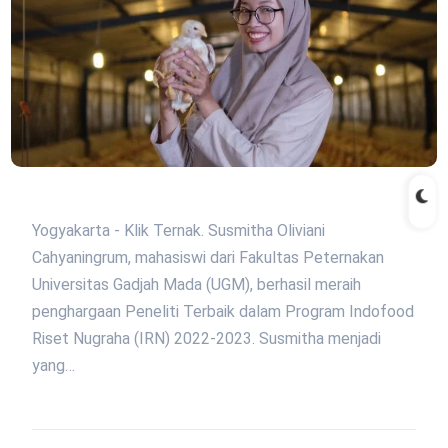
Yogyakarta - Klik Ternak. Susmitha Oliviani
Cahyaningrum, mahasiswi dari Fakultas Peternakan
Universitas Gadjah Mada (UGM), berhasil meraih
penghargaan Peneliti Terbaik dalam Program Indofood
Riset Nugraha (IRN) 2022-2023. Susmitha menjadi
yang…